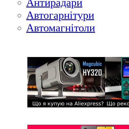
Антирадари
Автогарнітури
Автомагнітоли