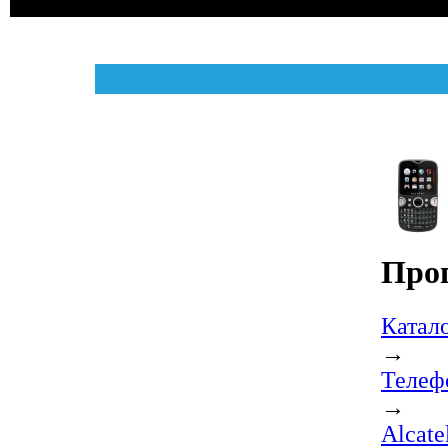
Про
Катал
→
Телеф
→
Alcat