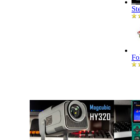
St
Fo