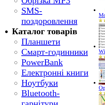
Обрізка MP3
SMS-
Mo
поздоровлення
Каталог товарів
Планшети
Смарт-годинники
Wi
PowerBank
Електронні книги
Ноутбуки
Op
Bluetooth-
гарнітури