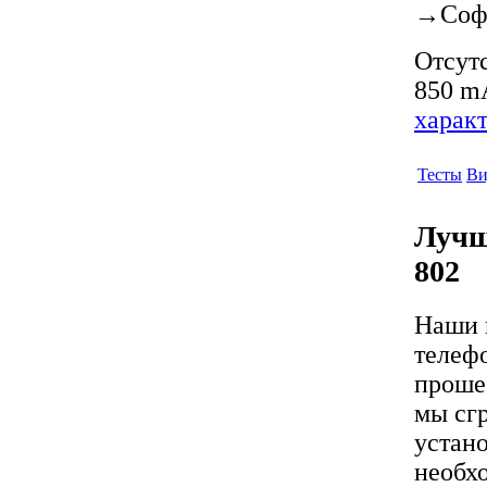
→
Соф
Отсутс
850 mA
харак
Тесты
Ви
Лучш
802
Наши 
телеф
проше 
мы сгр
устан
необх