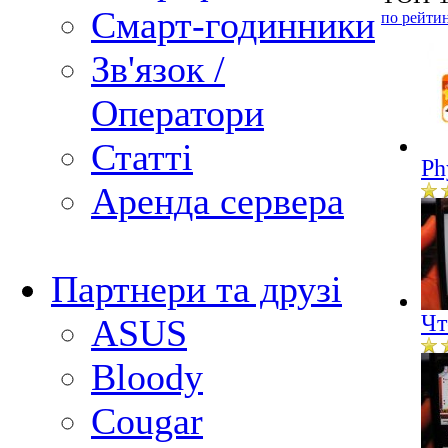
Смарт-годинники
по рейти
Зв'язок /
Оператори
Статті
Ph
Аренда сервера
Партнери та друзі
Чт
ASUS
Bloody
Cougar