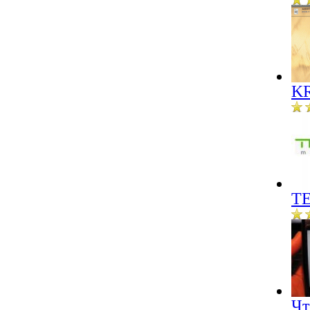
KR
ТЕ
Чт