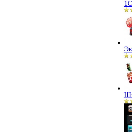
1С
Эк
Шт