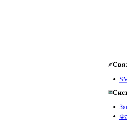
Свя
SM
Сис
За
Фа