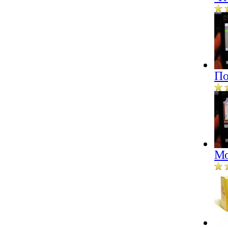
По
Мо