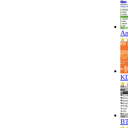
An
KD
BT