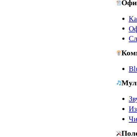
Офи
Ка
Оф
Сл
Ком
Bl
Мул
Зв
Из
Чи
Пол