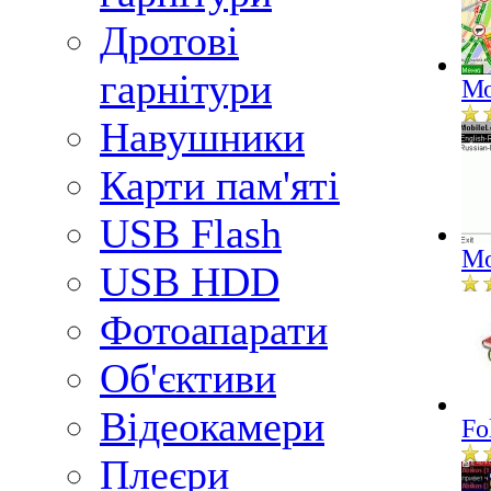
Дротові
гарнітури
Мо
Навушники
Карти пам'яті
USB Flash
Mo
USB HDD
Фотоапарати
Об'єктиви
Відеокамери
Fo
Плеєри